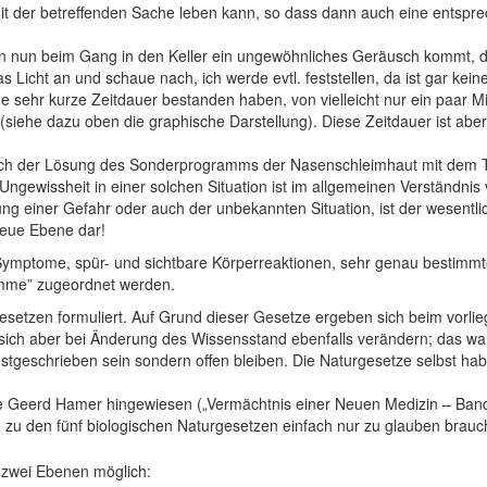
mit der betreffenden Sache leben kann, so dass dann auch eine entspre
enn nun beim Gang in den Keller ein ungewöhnliches Geräusch kommt, 
as Licht an und schaue nach, ich werde evtl. feststellen, da ist gar ke
 sehr kurze Zeitdauer bestanden haben, von vielleicht nur ein paar Min
siehe dazu oben die graphische Darstellung). Diese Zeitdauer ist abe
ach der Lösung des Sonderprogramms der Nasenschleimhaut mit dem Th
Ungewissheit in einer solchen Situation ist im allgemeinen Verständnis
erung einer Gefahr oder auch der unbekannten Situation, ist der wesen
 neue Ebene dar!
Symptome, spür- und sichtbare Körperreaktionen, sehr genau bestimmt
mme” zugeordnet werden.
etzen formuliert. Auf Grund dieser Gesetze ergeben sich beim vorli
ich aber bei Änderung des Wissensstand ebenfalls verändern; das war
eschrieben sein sondern offen bleiben. Die Naturgesetze selbst haben 
Geerd Hamer hingewiesen („Vermächtnis einer Neuen Medizin – Band 1“
zu den fünf biologischen Naturgesetzen einfach nur zu glauben brauch
f zwei Ebenen möglich: