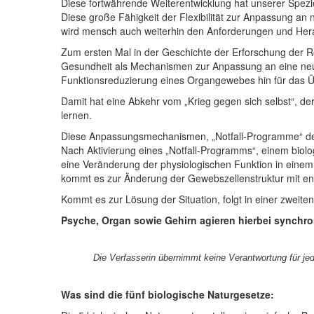
Diese fortwährende Weiterentwicklung hat unserer Spezi
Diese
große Fähigkeit der Flexibilität
zur Anpassung an n
wird mensch auch weiterhin den Anforderungen und Her
Zum ersten Mal in der Geschichte der Erforschung der R
Gesundheit als Mechanismen zur Anpassung an eine neue
Funktionsreduzierung eines Organgewebes hin für das Üb
Damit hat eine Abkehr vom „Krieg gegen sich selbst“, der
lernen.
Diese Anpassungsmechanismen, „Notfall-Programme“ der
Nach Aktivierung eines „Notfall-Programms“, einem biolog
eine Veränderung der physiologischen Funktion in einem
kommt es zur Änderung der Gewebszellenstruktur mit en
Kommt es zur Lösung der Situation, folgt in einer zweit
Psyche, Organ sowie Gehirn agieren hierbei synchro
Die Verfasserin übernimmt keine Verantwortung für jed
Was sind die fünf biologische Naturgesetze: