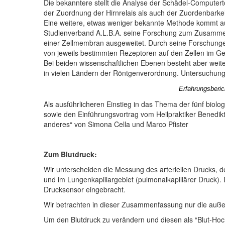
Die bekanntere stellt die Analyse der Schädel-Compute
der Zuordnung der Hirnrelais als auch der Zuordenbarkei
Eine weitere, etwas weniger bekannte Methode kommt aus
Studienverband A.L.B.A. seine Forschung zum Zusammenh
einer Zellmembran ausgeweitet.
Durch seine Forschunge
von jeweils bestimmten Rezeptoren auf den Zellen im G
Bei beiden wissenschaftlichen Ebenen besteht aber weit
in vielen Ländern der Röntgenverordnung. Untersuchung
Erfahrungsberic
Als ausführlicheren Einstieg in das Thema der fünf biol
sowie den Einführungsvortrag vom Heilpraktiker Benedikt
anderes“ von Simona Cella und Marco Pfister
Zum Blutdruck:
Wir unterscheiden die Messung des arteriellen Drucks, 
und im Lungenkapillargebiet (pulmonalkapillärer Druck). 
Drucksensor eingebracht.
Wir betrachten in dieser Zusammenfassung nur die außer
Um den Blutdruck zu verändern und diesen als “Blut-Hoc