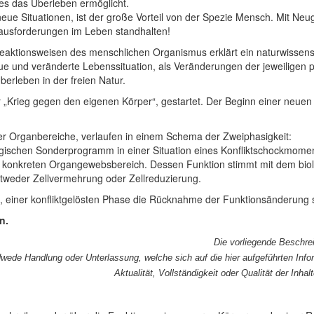
es das Überleben ermöglicht.
eue Situationen,
ist der große Vorteil von der Spezie Mensch.
Mit
Neug
ausforderungen im Leben standhalten!
eaktionsweisen des menschlichen Organismus erklärt ein naturwissens
 und veränderte Lebenssituation, als Veränderungen der jeweiligen p
erleben in der freien Natur.
 „Krieg gegen den eigenen Körper“, gestartet. Der Beginn einer neuen 
 Organbereiche, verlaufen in einem Schema der Zweiphasigkeit:
ischen Sonderprogramm in einer Situation eines Konfliktschockmoments 
 konkreten Organgewebsbereich. Dessen Funktion stimmt mit dem biolo
tweder Zellvermehrung oder Zellreduzierung.
en, einer konfliktgelösten Phase die Rücknahme der Funktionsänderung
n.
Die vorliegende Beschre
wede Handlung oder Unterlassung, welche sich auf die hier aufgeführten Inform
Aktualität, Vollständigkeit oder Qualität der In