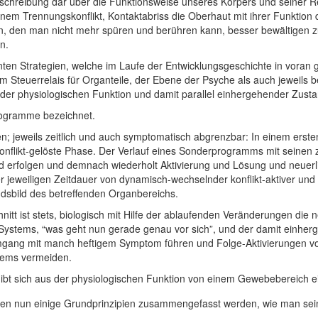
Beschreibung dar über die Funktionsweise unseres Körpers und seiner 
inem Trennungskonflikt, Kontaktabriss die Oberhaut mit ihrer Funktion
n, den man nicht mehr spüren und berühren kann, besser bewältigen z
n.
nten Strategien, welche im Laufe der Entwicklungsgeschichte in voran 
m Steuerrelais für Organteile, der Ebene der Psyche als auch jeweils 
 der physiologischen Funktion und damit parallel einhergehender Zu
rogramme bezeichnet.
jeweils zeitlich und auch symptomatisch abgrenzbar: In einem ersten Te
 konflikt-gelöste Phase. Der Verlauf eines Sonderprogramms mit seinen
nd erfolgen und demnach wiederholt Aktivierung und Lösung und neuerl
r jeweiligen Zeitdauer von dynamisch-wechselnder konflikt-aktiver und k
sbild des betreffenden Organbereichs.
itt ist stets, biologisch mit Hilfe der ablaufenden Veränderungen d
 Systems, “was geht nun gerade genau vor sich”, und der damit einh
mgang mit manch heftigem Symptom führen und Folge-Aktivierungen 
lems vermeiden.
gibt sich aus der physiologischen Funktion von einem Gewebebereich 
nnen nun einige Grundprinzipien zusammengefasst werden, wie man sei