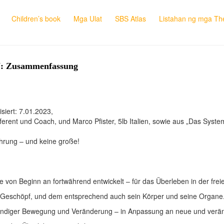
Children’s book
Mga Ulat
SBS Atlas
Listahan ng mga The
BN: Zusammenfassung
iert: 7.01.2023,
rent und Coach, und Marco Pfister, 5lb Italien, sowie aus „Das Syste
führung – und keine große!
 von Beginn an fortwährend entwickelt – für das Überleben in der frei
 Geschöpf, und dem entsprechend auch sein Körper und seine Organe
 ständiger Bewegung und Veränderung – in Anpassung an neue und verä