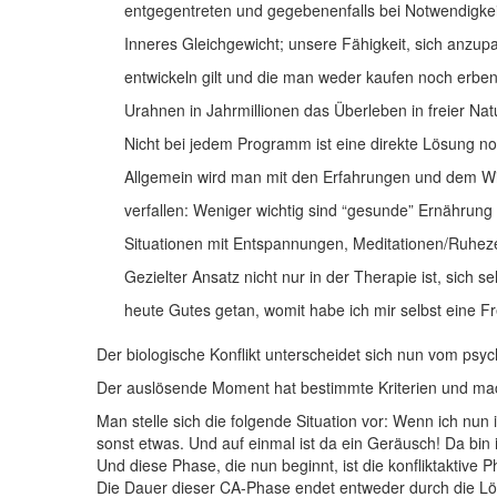
entgegentreten und gegebenenfalls bei Notwendigkei
Inneres Gleichgewicht; unsere Fähigkeit, sich anzup
entwickeln gilt und die man weder kaufen noch erben
Urahnen in Jahrmillionen das Überleben in freier Na
Nicht bei jedem Programm ist eine direkte Lösung n
Allgemein wird man mit den Erfahrungen und dem Wis
verfallen: Weniger wichtig sind “gesunde” Ernährung 
Situationen mit Entspannungen, Meditationen/Ruhe
Gezielter Ansatz nicht nur in der Therapie ist, sich
heute Gutes getan, womit habe ich mir selbst eine F
Der biologische Konflikt unterscheidet sich nun vom psych
Der auslösende Moment hat bestimmte Kriterien und mac
Man stelle sich die folgende Situation vor: Wenn ich nun 
sonst etwas. Und auf einmal ist da ein Geräusch! Da bin 
Und diese Phase, die nun beginnt, ist die konfliktakti
Die Dauer dieser CA-Phase endet entweder durch die Lösu