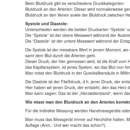
Beim Blutdruck gibt es verschiedene Druckkategorien:
Blutdruck an den Arterien: Dieser wird normalerweise g
Blutdruck an den Venen sowie der Blutdruck zwischen He
Systole und Diastole:
Unterschieden werden die beiden Druckarten “Systole” un
Die “Systole” ist der obere Messwert während der Aust
Die “Diastole” ist der untere Messwert während der En
Die Systole ist der messbare Wert in jenem Moment, wo 
samt dem Blut durch die Arterien geht.
Dieser Druck, der hier gemessen wird, ist die Kraft vom
das Kapillarsystem, ist jenes System, wo das Blut nun hi
Man misst den Blutdruck in der Quecksilbersäule in Milli
Die Diastole ist der Fließdruck, d.h. jener Druck, der en
Hier haben wir jenen Druck, der entsteht, den das Herz 
Man kann sagen: Das ist der „Herzwiderstand“, wenn das H
Wie misst man den Blutdruck an den Arterien korrek
Für die indirekte Messung werden Handmessgeräte oder
Man muss das Messgerät immer auf Herzhöhe halten. Man s
Auflage (Anm.: Und wer macht das schon?).