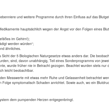
ebenniere und weitere Programme durch ihren Einfluss auf das Blutge
edikamente hauptsächlich wegen der Angst vor den Folgen eines Bluth
efäßes im Gehirn!);
ädigt werden würden“;
und ähnliches.
s Sicht der 5 Biologischen Naturgesetze etwas anders dar. Die beoba
rden, sind, davon unabhängig, Teil eines Sonderprogramms von jeweil
e, wurde früher nie in Betracht gezogen. Beachtet wurden stets nur 
ch leicht beobachtbar.
den Messwerte mit etwas mehr Ruhe und Gelassenheit betrachtet werde
in Folge symptomatisch Schaden anrichtet. Sowie auch, wo ein Blutdru
äßsystem dem pumpenden Herzen entgegenbringt.