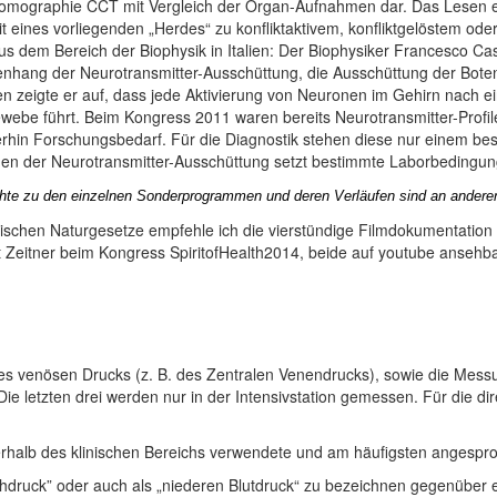
rtomographie CCT mit Vergleich der Organ-Aufnahmen dar. Das Lesen e
t eines vorliegenden „Herdes“ zu konfliktaktivem, konfliktgelöstem ode
 dem Bereich der Biophysik in Italien: Der Biophysiker Francesco Cast
ang der Neurotransmitter-Ausschüttung, die Ausschüttung der Botenst
n zeigte er auf, dass jede Aktivierung von Neuronen im Gehirn nach 
ewebe führt.
Beim Kongress 2011 waren bereits Neurotransmitter-Profile
erhin Forschungsbedarf. Für die Diagnostik stehen diese nur einem be
en der Neurotransmitter-Ausschüttung setzt bestimmte Laborbedingun
hte zu den einzelnen Sonderprogrammen und deren Verläufen sind an anderen 
ogischen Naturgesetze empfehle ich die vierstündige Filmdokumentation
 Zeitner beim Kongress SpiritofHealth2014, beide auf youtube ansehbar
des venösen Drucks (z. B. des Zentralen Venendrucks), sowie die Messu
Die letzten drei werden nur in der Intensivstation gemessen. Für die d
halb des klinischen Bereichs verwendete und am häufigsten angesproc
hdruck” oder auch als „niederen Blutdruck“ zu bezeichnen gegenüber 