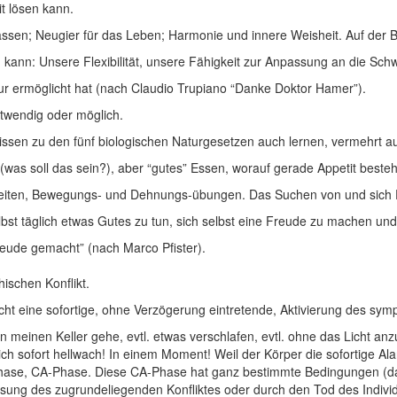
t lösen kann.
assen; Neugier für das Leben; Harmonie und innere Weisheit. Auf der B
 kann: Unsere Flexibilität, unsere Fähigkeit zur Anpassung an die Sc
tur ermöglicht hat (nach Claudio Trupiano “Danke Doktor Hamer”).
otwendig oder möglich.
sen zu den fünf biologischen Naturgesetzen auch lernen, vermehrt auf
(was soll das sein?), aber “gutes” Essen, worauf gerade Appetit besteh
zeiten, Bewegungs- und Dehnungs-übungen. Das Suchen von und sich
 selbst täglich etwas Gutes zu tun, sich selbst eine Freude zu machen u
reude gemacht” (nach Marco Pfister).
ischen Konflikt.
ht eine sofortige, ohne Verzögerung eintretende, Aktivierung des sy
in meinen Keller gehe, evtl. etwas verschlafen, evtl. ohne das Licht anz
ich sofort hellwach! In einem Moment! Weil der Körper die sofortige Al
ve Phase, CA-Phase. Diese CA-Phase hat ganz bestimmte Bedingungen (
ng des zugrundeliegenden Konfliktes oder durch den Tod des Individuum