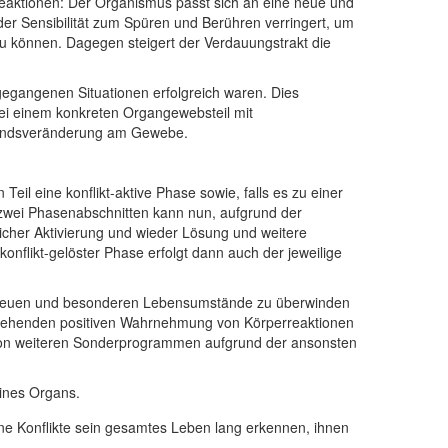
Reaktionen: Der Organismus passt sich an eine neue und
 der Sensibilität zum Spüren und Berühren verringert, um
u können. Dagegen steigert der Verdauungstrakt die
gegangenen Situationen erfolgreich waren. Dies
bei einem konkreten Organgewebsteil mit
standsveränderung am Gewebe.
il eine konflikt-aktive Phase sowie, falls es zu einer
 zwei Phasenabschnitten kann nun, aufgrund der
icher Aktivierung und wieder Lösung und weitere
onflikt-gelöster Phase erfolgt dann auch der jeweilige
ie neuen und besonderen Lebensumstände zu überwinden
ergehenden positiven Wahrnehmung von Körperreaktionen
von weiteren Sonderprogrammen aufgrund der ansonsten
eines Organs.
ne Konﬂikte sein gesamtes Leben lang erkennen, ihnen