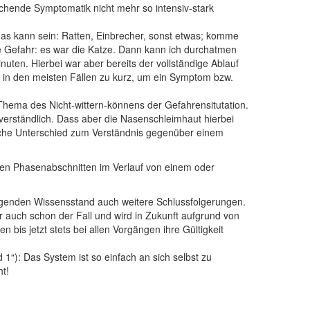
chende Symptomatik nicht mehr so intensiv-stark
das kann sein: Ratten, Einbrecher, sonst etwas; komme
ine Gefahr: es war die Katze. Dann kann ich durchatmen
uten. Hierbei war aber bereits der vollständige Ablauf
r in den meisten Fällen zu kurz, um ein Symptom bzw.
ema des Nicht-wittern-könnens der Gefahrensitutation.
 verständlich. Dass aber die Nasenschleimhaut hierbei
tliche Unterschied zum Verständnis gegenüber einem
en Phasenabschnitten im Verlauf von einem oder
egenden Wissensstand auch weitere Schlussfolgerungen.
 auch schon der Fall und wird in Zukunft aufgrund von
bis jetzt stets bei allen Vorgängen ihre Gültigkeit
): Das System ist so einfach an sich selbst zu
t!