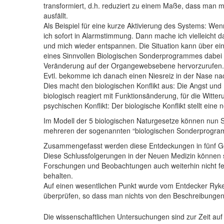
transformiert, d.h. reduziert zu einem Maße, dass man 
ausfällt.
Als Beispiel für eine kurze Aktivierung des Systems: W
ich sofort in Alarmstimmung. Dann mache ich vielleicht d
und mich wieder entspannen. Die Situation kann über eine
eines Sinnvollen Biologischen Sonderprogrammes dabei (
Veränderung auf der Organgewebsebene hervorzurufen.
Evtl. bekomme ich danach einen Niesreiz in der Nase n
Dies macht den biologischen Konflikt aus: Die Angst und 
biologisch reagiert mit Funktionsänderung, für die Witt
psychischen Konflikt: Der biologische Konflikt stellt eine
Im Modell der 5 biologischen Naturgesetze können nun 
mehreren der sogenannten “biologischen Sonderprogra
Zusammengefasst werden diese Entdeckungen in fünf Ges
Diese Schlussfolgerungen in der Neuen Medizin können s
Forschungen und Beobachtungen auch weiterhin nicht festg
behalten.
Auf einen wesentlichen Punkt wurde vom Entdecker Ryke 
überprüfen, so dass man nichts von den Beschreibungen 
Die wissenschaftlichen Untersuchungen sind zur Zeit au