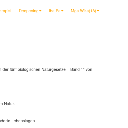
rapist
Deepening
Iba Pa
Mga Wika(18)
m der fünf biologischen Naturgesetze – Band 1“ von
en Natur.
.
nderte Lebenslagen.