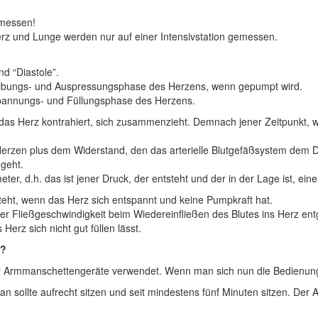
emessen!
rz und Lunge werden nur auf einer Intensivstation gemessen.
d “Diastole”.
reibungs- und Auspressungsphase des Herzens, wenn gepumpt wird.
tspannungs- und Füllungsphase des Herzens.
das Herz kontrahiert, sich zusammenzieht. Demnach jener Zeitpunkt, w
 Herzen plus dem Widerstand, den das arterielle Blutgefäßsystem dem D
ngeht.
meter, d.h. das ist jener Druck, der entsteht und der in der Lage ist,
tsteht, wenn das Herz sich entspannt und keine Pumpkraft hat.
der Fließgeschwindigkeit beim Wiedereinfließen des Blutes ins Herz ent
erz sich nicht gut füllen lässt.
t?
 Armmanschettengeräte verwendet. Wenn man sich nun die Bedienungs
ollte aufrecht sitzen und seit mindestens fünf Minuten sitzen. Der A