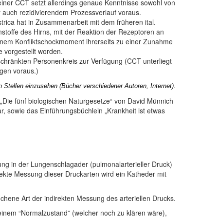
iner CCT setzt allerdings genaue Kenntnisse sowohl von
r auch rezidivierendem Prozessverlauf voraus.
rica hat in Zusammenarbeit mit dem früheren ital.
offe des Hirns, mit der Reaktion der Rezeptoren an
einem Konfliktschockmoment ihrerseits zu einer Zunahme
 vorgestellt worden.
schränkten Personenkreis zur Verfügung (CCT unterliegt
gen voraus.)
Stellen einzusehen (Bücher verschiedener Autoren, Internet).
 „Die fünf biologischen Naturgesetze“ von David Münnich
, sowie das Einführungsbüchlein „Krankheit ist etwas
ng in der Lungenschlagader (pulmonalarterieller Druck)
irekte Messung dieser Druckarten wird ein Katheder mit
hene Art der indirekten Messung des arteriellen Drucks.
einem “Normalzustand” (welcher noch zu klären wäre),