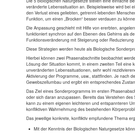
Die 5 biologischen Naturgesetze stellen eine einfache 
veränderte Lebenssituation an. Beispielsweise wird bei e
den Verlust eines geliebten, getrennt-lebenden Mensche
Funktion, um einen „Brocken“ besser verdauen zu könne
Die Anpassung geschieht mit Hilfe von ererbten, angeler
funktioniert synchron auf den Ebenen des Gehirns als de
Funktionsveränderung mit Steigerung oder Reduzierung
Diese Strategien werden heute als Biologische Sonderp
Hierbei können zwei Phasenabschnitte beobachtet werden; 
Lösung der Situation kommt, in einem zweiten Teil eine
unveränderten Lebenssituationen, sehr wohl rezidiviere
Aktivierung der Programme, usw., stattfinden. Je nach de
Gewebszellumbau und ergibt ein entsprechendes Zustand
Das Ziel eines Sonderprogramms im ersten Phasenabschn
oder sich daran anzupassen. Bereits das Verstehen des
kann zu einem eigenen leichteren und entspannteren U
konfliktiven Wahrnehmung des bestehenden Körperprob
Das jeweilige konkrete, konfliktiv empfundene Thema er
Mit der Kenntnis der Biologischen Naturgesetze kö