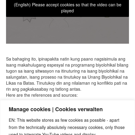
(English) Please accept cookies so that the video can be
played
Sa bahaging ito, ipinapakita natin kung paano nagsisimula ang
isang makahulugang espesyal na programang biyolohikal bilang
tugon sa isang sitwasyon na itinuturing na isang biyolohikal na
salungatan, isang proseso na tinutukoy sa Unang Biyolohikal na
Likas na Batas. Tinutukoy din ang nilalaman ng konflikto pati na
rin ang pagkakasabay ng tatlong antas.
Here are the references and sources:
1)
This song
(german) nicely shows a few aspects of the psychic
Manage cookies | Cookies verwalten
level of a strong conflict-active phase.
2)
Fundamentals of the 1st Biological Law of Nature
with many
EN: This website stores as few cookies as possible - apart
illustrations of Hamer Foci.
from the technically absolutely necessary cookies, only those
3)
Details of the functional changes at the organic level in part 6
of this series
.
used to integrate YouTube videos and display