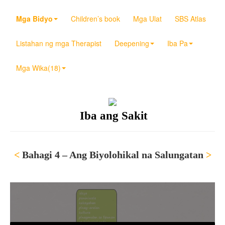
Mga Bidyo
Children’s book
Mga Ulat
SBS Atlas
Listahan ng mga Therapist
Deepening
Iba Pa
Mga Wika(18)
Iba ang Sakit
<
Bahagi 4 – Ang Biyolohikal na Salungatan
>