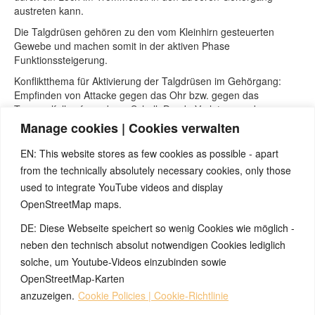
austreten kann.
Die Talgdrüsen gehören zu den vom Kleinhirn gesteuerten
Gewebe und machen somit in der aktiven Phase
Funktionssteigerung.
Konfliktthema für Aktivierung der Talgdrüsen im Gehörgang:
Empfinden von Attacke gegen das Ohr bzw. gegen das
Trommelfell aufgrund von Schall, Druck, Verletzung oder
ähnlichem.
Manage cookies | Cookies verwalten
Der Talg, das Ohrenschmalz, soll das Ohr vor diesen Attacken
schützen.
EN: This website stores as few cookies as possible - apart
from the technically absolutely necessary cookies, only those
Die ursprüngliche Aktivierung kann einmal erfolgt sein wegen
Knalltrauma, Lärm. In Folge sind hier dann auch Lokalrezidive
used to integrate YouTube videos and display
möglich.
OpenStreetMap maps.
Auch das Rumpoppeln mit Wattestäbchen kann als Attacke
DE: Diese Webseite speichert so wenig Cookies wie möglich -
empfunden werden; muss aber nicht so sein.
neben den technisch absolut notwendigen Cookies lediglich
solche, um Youtube-Videos einzubinden sowie
OpenStreetMap-Karten
© 2026 by Ingmar Marquardt
anzuzeigen.
Cookie Policies | Cookie-Richtlinie
Pangkalahatang-ideya
Impressum