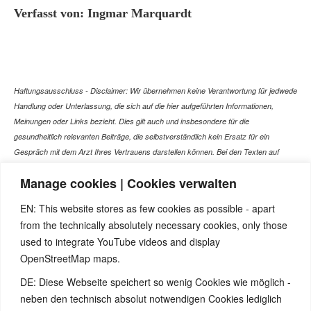
Verfasst von: Ingmar Marquardt
Haftungsausschluss - Disclaimer: Wir übernehmen keine Verantwortung für jedwede
Handlung oder Unterlassung, die sich auf die hier aufgeführten Informationen,
Meinungen oder Links bezieht. Dies gilt auch und insbesondere für die
gesundheitlich relevanten Beiträge, die selbstverständlich kein Ersatz für ein
Gespräch mit dem Arzt Ihres Vertrauens darstellen können. Bei den Texten auf
dieser Webseite handelt es sich nicht um Therapieempfehlungen oder gar um den
Manage cookies | Cookies verwalten
Versuch einer Diagnose oder Behandlung! Wir übernehmen keinerlei Gewähr für die
Korrektheit, Aktualität, Vollständigkeit oder Qualität der Informationen auf dieser
EN: This website stores as few cookies as possible - apart
Website. Zusätzlich müssen wir jede Haftung oder Garantie ausschließen. Dies gilt
from the technically absolutely necessary cookies, only those
auch für alle Verweise (Links), die direkt oder indirekt angeboten werden. Wir
used to integrate YouTube videos and display
können für die Inhalte solcher externen Sites, die Sie mittels eines Links oder
OpenStreetMap maps.
sonstiger Hinweise erreichen, keine Verantwortung übernehmen. Ferner haften wir
nicht für direkte oder indirekte Schäden, die auf Informationen zurückgeführt werden
DE: Diese Webseite speichert so wenig Cookies wie möglich -
können, die auf diesen externen Websites stehen
neben den technisch absolut notwendigen Cookies lediglich