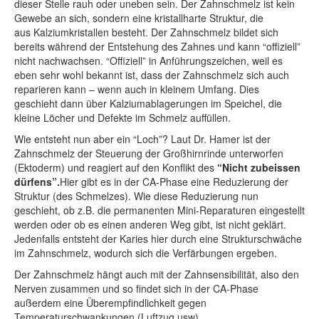
dieser Stelle rauh oder uneben sein. Der Zahnschmelz ist kein
Gewebe an sich, sondern eine kristallharte Struktur, die
aus Kalziumkristallen besteht. Der Zahnschmelz bildet sich
bereits während der Entstehung des Zahnes und kann “offiziell”
nicht nachwachsen. “Offiziell” in Anführungszeichen, weil es
eben sehr wohl bekannt ist, dass der Zahnschmelz sich auch
reparieren kann – wenn auch in kleinem Umfang. Dies
geschieht dann über Kalziumablagerungen im Speichel, die
kleine Löcher und Defekte im Schmelz auffüllen.
Wie entsteht nun aber ein “Loch”? Laut Dr. Hamer ist der
Zahnschmelz der Steuerung der Großhirnrinde unterworfen
(Ektoderm) und reagiert auf den Konflikt des
“Nicht zubeissen
dürfens”.
Hier gibt es in der CA-Phase eine Reduzierung der
Struktur (des Schmelzes). Wie diese Reduzierung nun
geschieht, ob z.B. die permanenten Mini-Reparaturen eingestellt
werden oder ob es einen anderen Weg gibt, ist nicht geklärt.
Jedenfalls entsteht der Karies hier durch eine Strukturschwäche
im Zahnschmelz, wodurch sich die Verfärbungen ergeben.
Der Zahnschmelz hängt auch mit der Zahnsensibilität, also den
Nerven zusammen und so findet sich in der CA-Phase
außerdem eine Überempfindlichkeit gegen
Temperaturschwankungen (Luftzug usw).