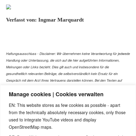
Verfasst von: Ingmar Marquardt
Haftungsausschluss - Disclaimer: Wir übernehmen keine Verantwortung für jedwede
Handlung oder Unterlassung, die sich auf die hier aufgeführten Informationen,
Meinungen oder Links bezieht. Dies gilt auch und insbesondere für die
gesundheitlich relevanten Beiträge, die selbstverständlich kein Ersatz für ein
Gespräch mit dem Arzt Ihres Vertrauens darstellen können. Bei den Texten auf
dieser Webseite handelt es sich nicht um Therapieempfehlungen oder gar um den
Manage cookies | Cookies verwalten
Versuch einer Diagnose oder Behandlung! Wir übernehmen keinerlei Gewähr für die
Korrektheit, Aktualität, Vollständigkeit oder Qualität der Informationen auf dieser
EN: This website stores as few cookies as possible - apart
Website. Zusätzlich müssen wir jede Haftung oder Garantie ausschließen. Dies gilt
from the technically absolutely necessary cookies, only those
auch für alle Verweise (Links), die direkt oder indirekt angeboten werden. Wir
used to integrate YouTube videos and display
können für die Inhalte solcher externen Sites, die Sie mittels eines Links oder
OpenStreetMap maps.
sonstiger Hinweise erreichen, keine Verantwortung übernehmen. Ferner haften wir
nicht für direkte oder indirekte Schäden, die auf Informationen zurückgeführt werden