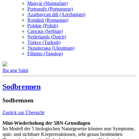
Magyar (Hungarian)
Português (Portuguese)
Azərbaycan dili (Azerbaijani)
Română (Romanian)
Polskie (Polish)
Српски (Serbian)
Nederlands (Dutch)
Türkçe (Turkish)
Українська (Ukrainian)
Filipino (Tagalog)
Iba ang Sakit
Sodbrennen
Sodbrennen
Zurück zur Übersicht
Mini-Wiederholung der 5BN-Grundlagen
Im Modell der 5 biologischen Naturgesetze können nun Symptome,
spür- und sichtbare Körperreaktionen, sehr genau bestimmten