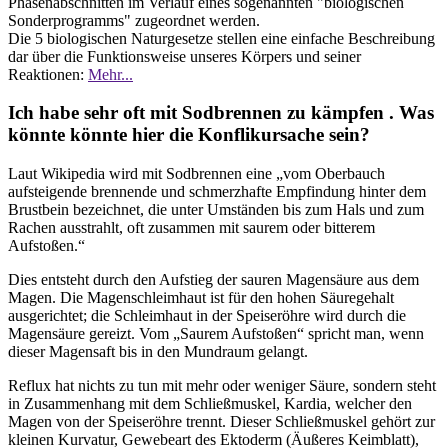
Phasenabschnitten im Verlauf eines sogenannten "biologischen
Sonderprogramms" zugeordnet werden.
Die 5 biologischen Naturgesetze stellen eine einfache Beschreibung
dar über die Funktionsweise unseres Körpers und seiner
Reaktionen:
Mehr...
Ich habe sehr oft mit Sodbrennen zu kämpfen . Was
könnte könnte hier die Konflikursache sein?
Laut Wikipedia wird mit Sodbrennen eine „vom Oberbauch
aufsteigende brennende und schmerzhafte Empfindung hinter dem
Brustbein bezeichnet, die unter Umständen bis zum Hals und zum
Rachen ausstrahlt, oft zusammen mit saurem oder bitterem
Aufstoßen.“
Dies entsteht durch den Aufstieg der sauren Magensäure aus dem
Magen. Die Magenschleimhaut ist für den hohen Säuregehalt
ausgerichtet; die Schleimhaut in der Speiseröhre wird durch die
Magensäure gereizt. Vom „Saurem Aufstoßen“ spricht man, wenn
dieser Magensaft bis in den Mundraum gelangt.
Reflux hat nichts zu tun mit mehr oder weniger Säure, sondern steht
in Zusammenhang mit dem Schließmuskel, Kardia, welcher den
Magen von der Speiseröhre trennt. Dieser Schließmuskel gehört zur
kleinen Kurvatur, Gewebeart des Ektoderm (Äußeres Keimblatt),