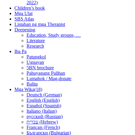
2022)
Children’s book
Mga Ulat
SBS Atlas
Listahan ng mga Therapist
Deepening
Education, Study groups, …
Literature
Research
Iba Pa
Patungkol
Ugnayan
5BN brochure
Pahayagang Palihan
Lumahok / Mag-donate
Balita
Mga Wika(18)
Deutsch (German)
English (English)
Español (Spanish)
Italiano (Italian)
русский (Russian)
עברית (Hebrew)
Français (French)
Български (Bulgarian)