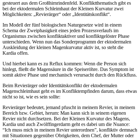
gesteuert aus dem Großhirnrindenfeld. Konfliktthematisch gibt es
bei der ektodermalen Schleimhaut der Kleinen Kurvatur zwei
Möglichkeiten: „Revierärger“ oder „Identitätskonflikt“.
Im Modell der fünf biologischen Naturgesetze wird in einem
Schema der Zweiphasigkeit eines jeden Prozessverlaufs im
Organismus zwischen konfliktaktiver und konfliktgelöster Phase
unterschieden. Wenn nun das Sonderprogramm der ektodermalen
Auskleidung der kleinen Magenkurvatur aktiv ist, so steht die
Kardia offen.
Und hierbei kann es zu Reflux kommen: Wenn die Person sich
hinlegt, fließt die Magensäure in die Speiseröhre. Das Symptom ist
somit aktive Phase und mechanisch verursacht durch den Rückfluss.
Beim Revierärger oder Identitätskonflikt der ektodermalen
Magenschleimhaut geht es im Konfliktempfinden darum, dass etwas
nicht so ist, wie es sein sollte:
Revierärger bedeutet, jemand pfuscht in meinem Revier, in meinem
Bereich bzw. Gebiet, herum: Man kann sich in seinem eigenen
Revier nicht durchsetzen. Bei der Kleinen Kurvatur des Magens,
Kardia und auch Zwölffingerdarm geht es dabei um die Nuance:
“Ich muss mich in meinem Revier unterordnen”, konfliktiv demnach
mit Situationen gegenüber Obrigkeiten, dem Chef, der Mutter oder