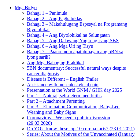
Mga Bidyo
Bahagi 1 – Panimula
Bahagi 2 – Ang Pagkatuklas
Bahagi 3 – Makahulugang Espesyal na Programang
Biyolohikal
Bahagi 4 – Ang Biyolohikal na Salungatan
Bahagi 5 – Ang Dalawang Yugto ng isang SBS
Bahagi 6 – Ang Mga Uri ng Tisyu
Bahagi 7 – Paano mo mapatutunayan ang 5BN sa
iyong sarili?
Ang Mga Bahaging Praktikal
5BN documentary: Successful natural ways despite
cancer diagnosis
Disease is Different – English Trailer
Assistance with musculoskeletal pain
Presentation at the World GNM / GHK day 2025
Part 1 – Natural, self-determined births
Part 2 – Attachment Parenting
Part 3 – Elimination Communication, Baby-Led
Weaning and Baby Signs
Coronavirus – We need a public discussion
(29.03.2020)
Do YOU know these top 10 corona facts? (23.01.2021)
Series: About the Motives of the Unvaccinated (January