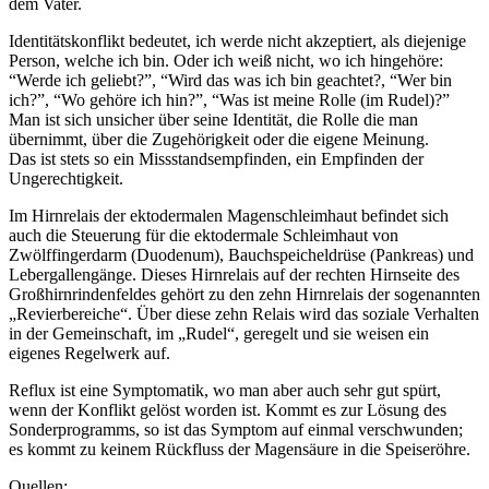
dem Vater.
Identitätskonflikt bedeutet, ich werde nicht akzeptiert, als diejenige
Person, welche ich bin. Oder ich weiß nicht, wo ich hingehöre:
“Werde ich geliebt?”, “Wird das was ich bin geachtet?, “Wer bin
ich?”, “Wo gehöre ich hin?”, “Was ist meine Rolle (im Rudel)?”
Man ist sich unsicher über seine Identität, die Rolle die man
übernimmt, über die Zugehörigkeit oder die eigene Meinung.
Das ist stets so ein Missstandsempfinden, ein Empfinden der
Ungerechtigkeit.
Im Hirnrelais der ektodermalen Magenschleimhaut befindet sich
auch die Steuerung für die ektodermale Schleimhaut von
Zwölffingerdarm (Duodenum), Bauchspeicheldrüse (Pankreas) und
Lebergallengänge. Dieses Hirnrelais auf der rechten Hirnseite des
Großhirnrindenfeldes gehört zu den zehn Hirnrelais der sogenannten
„Revierbereiche“. Über diese zehn Relais wird das soziale Verhalten
in der Gemeinschaft, im „Rudel“, geregelt und sie weisen ein
eigenes Regelwerk auf.
Reflux ist eine Symptomatik, wo man aber auch sehr gut spürt,
wenn der Konflikt gelöst worden ist. Kommt es zur Lösung des
Sonderprogramms, so ist das Symptom auf einmal verschwunden;
es kommt zu keinem Rückfluss der Magensäure in die Speiseröhre.
Quellen: