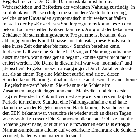
Regelschmerzen: Die Glatte Darmmuskulatur ist für das
Weiterschieben und Befördern der verdauten Nahrung zuständig. In
konfliktaktiver Phase erfolgt eine schnellere Weiterbeförderung,
welche unter Umständen symptomatisch nicht weiters auffallen
muss. In der Epi-Krise dieses Sonderprogramms kommt es zu den
bekannt schmerzhaften Koliken kommen. Aufgrund der bekannten
Zeitdauer für stammhirngesteuerte Programme ist bekannt, dass,
abhängig von der Konfliktmasse und Intensität, diese Epi-Krise für
eine kurze Zeit oder aber bis max. 4 Stunden bestehen kann.
In diesem Fall war eine Schiene in Bezug auf Nahrungsaufnahme
auszumachen, wann dies genau begann, konnte später nicht mehr
eruiert werden. Die Dame in diesem Fall war von „normalen“ und
„typischen“ Regelschmerzen ausgegangen. Durch Zufall entdeckte
sie, als an einem Tag eine Mahlzeit ausfiel und sie zu diesen
Stunden keine Nahrung aufnahm, dass sie an diesem Tag auch keine
„Regelschmerzen“ bekam. Sie erkannte die Schiene im
Zusammenhang mit eingenommenen Mahlzeiten und dem ersten
Tag der Periode: In Zukunft vermied sie jeweils am ersten Tag der
Periode für mehrere Stunden eine Nahrungsaufnahme und hatte
darauf nie wieder Regelschmerzen. Nach Jahren, als sie bereits mit
den 5BN bekannt war, versuchte sie wieder auch an diesen Tagen
wie gewohnt zu essen: Die Schmerzen blieben aus! Ob sie nun die
Schiene gelöst hatte, oder durch die inzwischen ebenfalls erfolgte
Nahrungsumstellung alleine auf vegetarische Ernährung die Schiene
vermied, hatten wir nie näher untersucht.