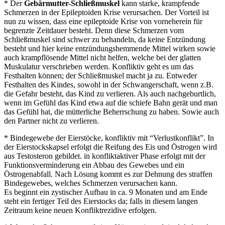
* Der
Gebärmutter-Schließmuskel
kann starke, krampfende
Schmerzen in der Epileptoiden Krise verursachen. Der Vorteil ist
nun zu wissen, dass eine epileptoide Krise von vorneherein für
begrenzte Zeitdauer besteht. Denn diese Schmerzen vom
Schließmuskel sind schwer zu behandeln, da keine Entzündung
besteht und hier keine entzündungshemmende Mittel wirken sowie
auch krampflösende Mittel nicht helfen, welche bei der glatten
Muskulatur verschrieben werden. Konfliktiv geht es um das
Festhalten können; der Schließmuskel macht ja zu. Entweder
Festhalten des Kindes, sowohl in der Schwangerschaft, wenn z.B.
die Gefahr besteht, das Kind zu verlieren. Als auch nachgeburtlich,
wenn im Gefühl das Kind etwa auf die schiefe Bahn gerät und man
das Gefühl hat, die mütterliche Beherrschung zu haben. Sowie auch
den Partner nicht zu verlieren.
* Bindegewebe der Eierstöcke, konfliktiv mit “Verlustkonflikt”. In
der Eierstockskapsel erfolgt die Reifung des Eis und Östrogen wird
aus Testosteron gebildet. in konfliktaktiver Phase erfolgt mit der
Funktionsverminderung ein Abbau des Gewebes und ein
Östrogenabfall. Nach Lösung kommt es zur Dehnung des straffen
Bindegewebes, welches Schmerzen verursachen kann.
Es beginnt ein zystischer Aufbau in ca. 9 Monaten und am Ende
steht ein fertiger Teil des Eierstocks da; falls in diesem langen
Zeitraum keine neuen Konfliktrezidive erfolgen.