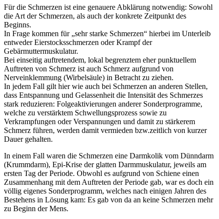
Für die Schmerzen ist eine genauere Abklärung notwendig: Sowohl
die Art der Schmerzen, als auch der konkrete Zeitpunkt des
Beginns.
In Frage kommen für „sehr starke Schmerzen“ hierbei im Unterleib
entweder Eierstocksschmerzen oder Krampf der
Gebärmuttermuskulatur.
Bei einseitig auftretendem, lokal begrenztem eher punktuellem
Auftreten von Schmerz ist auch Schmerz aufgrund von
Nerveinklemmung (Wirbelsäule) in Betracht zu ziehen.
In jedem Fall gilt hier wie auch bei Schmerzen an anderen Stellen,
dass Entspannung und Gelassenheit die Intensität des Schmerzes
stark reduzieren: Folgeaktivierungen anderer Sonderprogramme,
welche zu verstärktem Schwellungsprozess sowie zu
Verkrampfungen oder Verspannungen und damit zu stärkerem
Schmerz führen, werden damit vermieden bzw.zeitlich von kurzer
Dauer gehalten.
In einem Fall waren die Schmerzen eine Darmkolik vom Dünndarm
(Krummdarm), Epi-Krise der glatten Darmmuskulatur, jeweils am
ersten Tag der Periode. Obwohl es aufgrund von Schiene einen
Zusammenhang mit dem Auftreten der Periode gab, war es doch ein
völlig eigenes Sonderprogramm, welches nach einigen Jahren des
Bestehens in Lösung kam: Es gab von da an keine Schmerzen mehr
zu Beginn der Mens.