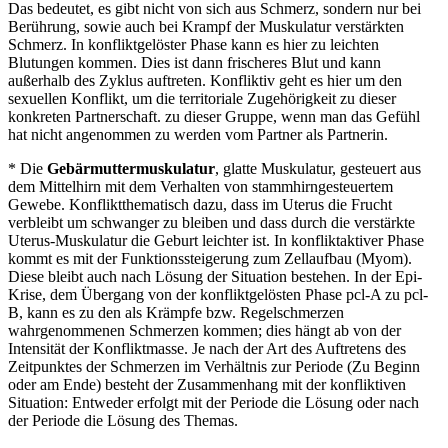
Das bedeutet, es gibt nicht von sich aus Schmerz, sondern nur bei
Berührung, sowie auch bei Krampf der Muskulatur verstärkten
Schmerz. In konfliktgelöster Phase kann es hier zu leichten
Blutungen kommen. Dies ist dann frischeres Blut und kann
außerhalb des Zyklus auftreten. Konfliktiv geht es hier um den
sexuellen Konflikt, um die territoriale Zugehörigkeit zu dieser
konkreten Partnerschaft. zu dieser Gruppe, wenn man das Gefühl
hat nicht angenommen zu werden vom Partner als Partnerin.
* Die
Gebärmuttermuskulatur
, glatte Muskulatur, gesteuert aus
dem Mittelhirn mit dem Verhalten von stammhirngesteuertem
Gewebe. Konfliktthematisch dazu, dass im Uterus die Frucht
verbleibt um schwanger zu bleiben und dass durch die verstärkte
Uterus-Muskulatur die Geburt leichter ist. In konfliktaktiver Phase
kommt es mit der Funktionssteigerung zum Zellaufbau (Myom).
Diese bleibt auch nach Lösung der Situation bestehen. In der Epi-
Krise, dem Übergang von der konfliktgelösten Phase pcl-A zu pcl-
B, kann es zu den als Krämpfe bzw. Regelschmerzen
wahrgenommenen Schmerzen kommen; dies hängt ab von der
Intensität der Konfliktmasse. Je nach der Art des Auftretens des
Zeitpunktes der Schmerzen im Verhältnis zur Periode (Zu Beginn
oder am Ende) besteht der Zusammenhang mit der konfliktiven
Situation: Entweder erfolgt mit der Periode die Lösung oder nach
der Periode die Lösung des Themas.