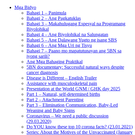
Mga Bidyo
Bahagi 1 – Panimula
Bahagi 2 – Ang Pagkatuklas
Bahagi 3 – Makahulugang Espesyal na Programang
Biyolohikal
Bahagi 4 – Ang Biyolohikal na Salungatan
Bahagi 5 – Ang Dalawang Yugto ng isang SBS
Bahagi 6 – Ang Mga Uri ng Tisyu
Bahagi 7 – Paano mo mapatutunayan ang 5BN sa
iyong sarili?
Ang Mga Bahaging Praktikal
5BN documentary: Successful natural ways despite
cancer diagnosis
Disease is Different – English Trailer
Assistance with musculoskeletal pain
Presentation at the World GNM / GHK day 2025
Part 1 – Natural, self-determined births
Part 2 – Attachment Parenting
Part 3 – Elimination Communication, Baby-Led
Weaning and Baby Signs
Coronavirus – We need a public discussion
(29.03.2020)
Do YOU know these top 10 corona facts? (23.01.2021)
Series: About the Motives of the Unvaccinated (January