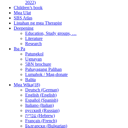
2022)
Children’s book
Mga Ulat
SBS Atlas
Listahan ng mga Therapist
Deepening
Education, Study groups, …
Literature
Research
Iba Pa
Patungkol
Ugnayan
5BN brochure
Pahayagang Palihan
Lumahok / Mag-donate
Balita
Mga Wika(18)
Deutsch (German)
English (English)
Español (Spanish)
Italiano (Italian)
русский (Russian)
עברית (Hebrew)
Français (French)
Български (Bulgarian)