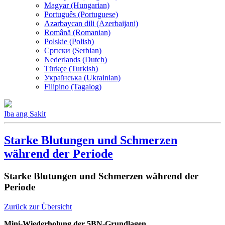
Magyar (Hungarian)
Português (Portuguese)
Azərbaycan dili (Azerbaijani)
Română (Romanian)
Polskie (Polish)
Српски (Serbian)
Nederlands (Dutch)
Türkçe (Turkish)
Українська (Ukrainian)
Filipino (Tagalog)
Iba ang Sakit
Starke Blutungen und Schmerzen
während der Periode
Starke Blutungen und Schmerzen während der
Periode
Zurück zur Übersicht
Mini-Wiederholung der 5BN-Grundlagen