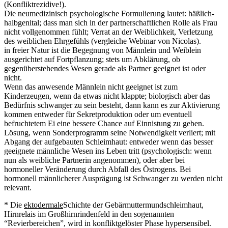
(Konfliktrezidive!).
Die neumedizinisch psychologische Formulierung lautet: häßlich-
halbgenital; dass man sich in der partnerschaftlichen Rolle als Frau
nicht vollgenommen fühlt; Verrat an der Weiblichkeit, Verletzung
des weiblichen Ehrgefühls (vergleiche Webinar von Nicolas).
in freier Natur ist die Begegnung von Männlein und Weiblein
ausgerichtet auf Fortpflanzung; stets um Abklärung, ob
gegenüberstehendes Wesen gerade als Partner geeignet ist oder
nicht.
Wenn das anwesende Männlein nicht geeignet ist zum
Kinderzeugen, wenn da etwas nicht klappte; biologisch aber das
Bedürfnis schwanger zu sein besteht, dann kann es zur Aktivierung
kommen entweder für Sekretproduktion oder um eventuell
befruchtetem Ei eine bessere Chance auf Einnistung zu geben.
Lösung, wenn Sonderprogramm seine Notwendigkeit verliert; mit
Abgang der aufgebauten Schleimhaut: entweder wenn das besser
geeignete männliche Wesen ins Leben tritt (psychologisch: wenn
nun als weibliche Partnerin angenommen), oder aber bei
hormoneller Veränderung durch Abfall des Östrogens. Bei
hormonell männlicherer Ausprägung ist Schwanger zu werden nicht
relevant.
* Die
ektodermale
Schichte der Gebärmuttermundschleimhaut,
Hirnrelais im Großhirnrindenfeld in den sogenannten
“Revierbereichen”, wird in konfliktgelöster Phase hypersensibel.