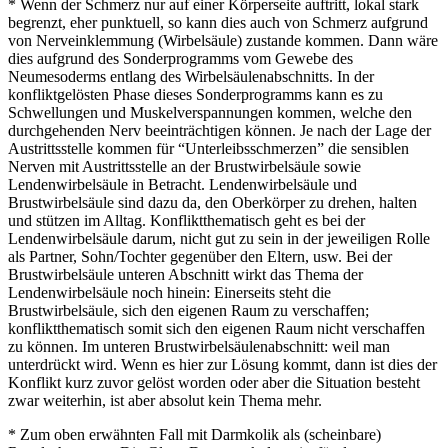
* Wenn der Schmerz nur auf einer Körperseite auftritt, lokal stark
begrenzt, eher punktuell, so kann dies auch von Schmerz aufgrund
von Nerveinklemmung (Wirbelsäule) zustande kommen. Dann wäre
dies aufgrund des Sonderprogramms vom Gewebe des
Neumesoderms entlang des Wirbelsäulenabschnitts. In der
konfliktgelösten Phase dieses Sonderprogramms kann es zu
Schwellungen und Muskelverspannungen kommen, welche den
durchgehenden Nerv beeinträchtigen können. Je nach der Lage der
Austrittsstelle kommen für “Unterleibsschmerzen” die sensiblen
Nerven mit Austrittsstelle an der Brustwirbelsäule sowie
Lendenwirbelsäule in Betracht. Lendenwirbelsäule und
Brustwirbelsäule sind dazu da, den Oberkörper zu drehen, halten
und stützen im Alltag. Konfliktthematisch geht es bei der
Lendenwirbelsäule darum, nicht gut zu sein in der jeweiligen Rolle
als Partner, Sohn/Tochter gegenüber den Eltern, usw. Bei der
Brustwirbelsäule unteren Abschnitt wirkt das Thema der
Lendenwirbelsäule noch hinein: Einerseits steht die
Brustwirbelsäule, sich den eigenen Raum zu verschaffen;
konfliktthematisch somit sich den eigenen Raum nicht verschaffen
zu können. Im unteren Brustwirbelsäulenabschnitt: weil man
unterdrückt wird. Wenn es hier zur Lösung kommt, dann ist dies der
Konflikt kurz zuvor gelöst worden oder aber die Situation besteht
zwar weiterhin, ist aber absolut kein Thema mehr.
* Zum oben erwähnten Fall mit Darmkolik als (scheinbare)