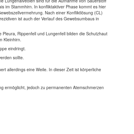
e Lungenalveolen sind für die Aufnahme von Sauerstoff
is im Stammhirn. In konfliktaktiver Phase kommt es hier
ewebszellvermehrung. Nach einer Konfliktlösung (CL)
ezidiven ist auch der Verlauf des Gewebsumbaus in
ie Pleura, Rippenfell und Lungenfell bilden die Schutzhaut
 Kleinhirn.
ppe eindringt.
erden sollte.
allerdings eine Weile. In dieser Zeit ist körperliche
Atmung ermöglicht, jedoch zu permanenten Atemschmerzen