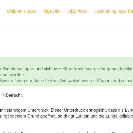
Children’s book
Mga Ulat
SBS Atlas
Listahan ng mga The
n Symptome, spür- und sichtbare Körperreaktionen, sehr genau bestim
dnet werden.
e Beschreibung dar über die Funktionsweise unseres Körpers und seine
in Betracht.
um mit ständigem Unterdruck. Dieser Unterdruck ermöglicht, dass die 
us irgendeinem Grund geöffnet, so dringt Luft ein und die Lunge kollabi