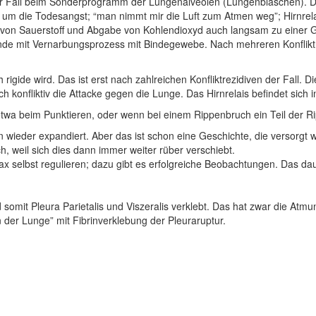
er Fall beim Sonderprogramm der Lungenalveolen (Lungenbläschen). Di
r um die Todesangst; “man nimmt mir die Luft zum Atmen weg”; Hirnrela
 von Sauerstoff und Abgabe von Kohlendioxyd auch langsam zu einer G
de mit Vernarbungsprozess mit Bindegewebe. Nach mehreren Konfliktr
rigide wird. Das ist erst nach zahlreichen Konfliktrezidiven der Fall. D
onfliktiv die Attacke gegen die Lunge. Das Hirnrelais befindet sich im
etwa beim Punktieren, oder wenn bei einem Rippenbruch ein Teil der Ri
 wieder expandiert. Aber das ist schon eine Geschichte, die versorgt w
 weil sich dies dann immer weiter rüber verschiebt.
lbst regulieren; dazu gibt es erfolgreiche Beobachtungen. Das dauert 
d somit Pleura Parietalis und Viszeralis verklebt. Das hat zwar die 
 der Lunge” mit Fibrinverklebung der Pleuraruptur.