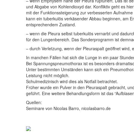
– wenn Emphysem nahe der Pleura rupturiert. Das ist d
und Abgabe von Kohlendioxyd dar. Konfliktiv geht es hie
mit der Funktionssteigerung zur verbesserten Aufnahme
kann ein tuberkulös verkäsender Abbau beginnen, am En
entsprechendem Zustand.
– wenn die Pleura selbst tuberkulös vernarbt und dadurch 
für den Lungenbereich. Das Sonderprogramm ist demnach k
– durch Verletzung, wenn der Pleuraspalt geöffnet wird, 
In manchen Fällen hat sich die Lunge in ein paar Stunden
Bei Spannungspneumothorax ist es besonders dramatisch,
Unter bestimmten Umständen kann sich ein Pneumothorax se
Leistung nicht möglich.
Schulmedizinisch wird dies als Notfall betrachtet.
Früher wurde ein Pulver in den Pleuraspalt gebracht, un
geführt. Eine weitere Behandlungsform ist das “Aufblasen
Quellen:
Seminare von Nicolas Barro, nicolasbarro.de