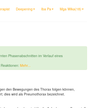
rapist
Deepening
Iba Pa
Mga Wika(18)
mten Phasenabschnitten im Verlauf eines
r Reaktionen:
Mehr...
Lungen den Bewegungen des Thorax folgen können,
ert; dies wird als Pneumothorax bezeichnet.