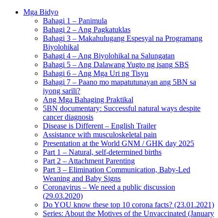
Mga Bidyo
Bahagi 1 – Panimula
Bahagi 2 – Ang Pagkatuklas
Bahagi 3 – Makahulugang Espesyal na Programang
Biyolohikal
Bahagi 4 – Ang Biyolohikal na Salungatan
Bahagi 5 – Ang Dalawang Yugto ng isang SBS
Bahagi 6 – Ang Mga Uri ng Tisyu
Bahagi 7 – Paano mo mapatutunayan ang 5BN sa
iyong sarili?
Ang Mga Bahaging Praktikal
5BN documentary: Successful natural ways despite
cancer diagnosis
Disease is Different – English Trailer
Assistance with musculoskeletal pain
Presentation at the World GNM / GHK day 2025
Part 1 – Natural, self-determined births
Part 2 – Attachment Parenting
Part 3 – Elimination Communication, Baby-Led
Weaning and Baby Signs
Coronavirus – We need a public discussion
(29.03.2020)
Do YOU know these top 10 corona facts? (23.01.2021)
Series: About the Motives of the Unvaccinated (January