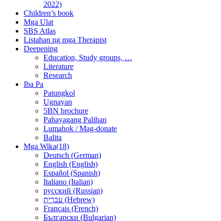
2022)
Children’s book
Mga Ulat
SBS Atlas
Listahan ng mga Therapist
Deepening
Education, Study groups, …
Literature
Research
Iba Pa
Patungkol
Ugnayan
5BN brochure
Pahayagang Palihan
Lumahok / Mag-donate
Balita
Mga Wika(18)
Deutsch (German)
English (English)
Español (Spanish)
Italiano (Italian)
русский (Russian)
עברית (Hebrew)
Français (French)
Български (Bulgarian)