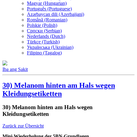
Magyar (Hungarian)
Português (Portuguese)
Azərbaycan dili (Azerbaijani)
Română (Romanian)
Polskie (Polish)
Српски (Serbian)
Nederlands (Dutch)
Türkçe (Turkish)
Українська (Ukrainian)
Filipino (Tagalog)
Iba ang Sakit
30) Melanom hinten am Hals wegen
Kleidungsetiketten
30) Melanom hinten am Hals wegen
Kleidungsetiketten
Zurück zur Übersicht
Mini-Wiederholung der 5BN-Grundlagen