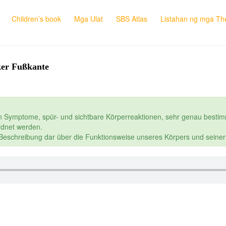
Children’s book
Mga Ulat
SBS Atlas
Listahan ng mga The
nker Fußkante
n Symptome, spür- und sichtbare Körperreaktionen, sehr genau bestim
dnet werden.
e Beschreibung dar über die Funktionsweise unseres Körpers und seine