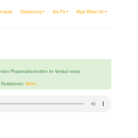
rapist
Deepening
Iba Pa
Mga Wika(18)
mten Phasenabschnitten im Verlauf eines
r Reaktionen:
Mehr...