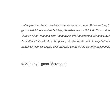
Haftungsausschluss - Disclaimer: Wir übernehmen keine Verantwortung für 
gesundheitlich relevanten Beiträge, die selbstverständlich kein Ersatz fü
Versuch einer Diagnose oder Behandlung! Wir übernehmen keinerlei Gewähr f
Dies gilt auch für alle Verweise (Links), die direkt oder indirekt angebote
haften wir nicht für direkte oder indirekte Schäden, die auf Informatione
© 2026 by Ingmar Marquardt