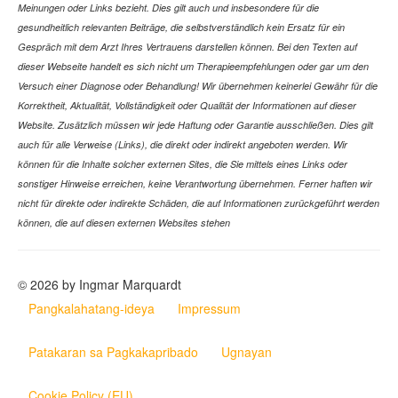
Meinungen oder Links bezieht. Dies gilt auch und insbesondere für die
gesundheitlich relevanten Beiträge, die selbstverständlich kein Ersatz für ein
Gespräch mit dem Arzt Ihres Vertrauens darstellen können. Bei den Texten auf
dieser Webseite handelt es sich nicht um Therapieempfehlungen oder gar um den
Versuch einer Diagnose oder Behandlung! Wir übernehmen keinerlei Gewähr für die
Korrektheit, Aktualität, Vollständigkeit oder Qualität der Informationen auf dieser
Website. Zusätzlich müssen wir jede Haftung oder Garantie ausschließen. Dies gilt
auch für alle Verweise (Links), die direkt oder indirekt angeboten werden. Wir
können für die Inhalte solcher externen Sites, die Sie mittels eines Links oder
sonstiger Hinweise erreichen, keine Verantwortung übernehmen. Ferner haften wir
nicht für direkte oder indirekte Schäden, die auf Informationen zurückgeführt werden
können, die auf diesen externen Websites stehen
© 2026 by Ingmar Marquardt
Pangkalahatang-ideya
Impressum
Patakaran sa Pagkakapribado
Ugnayan
Cookie Policy (EU)