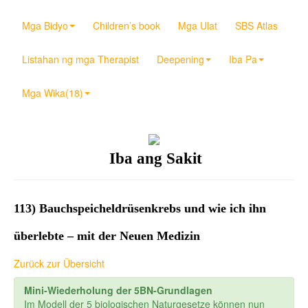
Mga Bidyo
Children’s book
Mga Ulat
SBS Atlas
Listahan ng mga Therapist
Deepening
Iba Pa
Mga Wika(18)
Iba ang Sakit
113) Bauchspeicheldrüsenkrebs und wie ich ihn
überlebte – mit der Neuen Medizin
Zurück zur Übersicht
Mini-Wiederholung der 5BN-Grundlagen
Im Modell der 5 biologischen Naturgesetze können nun