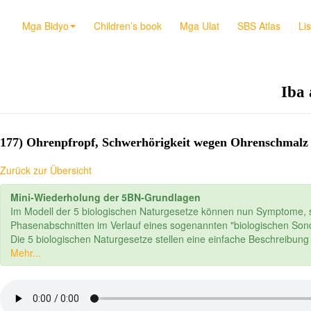
Mga Bidyo
Children’s book
Mga Ulat
SBS Atlas
Li
Iba 
177) Ohrenpfropf, Schwerhörigkeit wegen Ohrenschmalz
Zurück zur Übersicht
Mini-Wiederholung der 5BN-Grundlagen
Im Modell der 5 biologischen Naturgesetze können nun Symptome, s
Phasenabschnitten im Verlauf eines sogenannten "biologischen S
Die 5 biologischen Naturgesetze stellen eine einfache Beschreibun
Mehr...