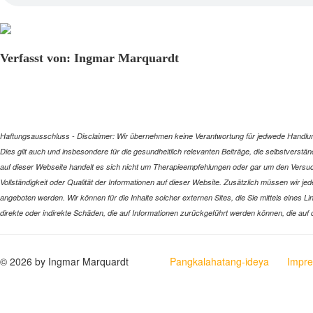
Verfasst von: Ingmar Marquardt
Haftungsausschluss - Disclaimer: Wir übernehmen keine Verantwortung für jedwede Handlung 
Dies gilt auch und insbesondere für die gesundheitlich relevanten Beiträge, die selbstverstä
auf dieser Webseite handelt es sich nicht um Therapieempfehlungen oder gar um den Versuch
Vollständigkeit oder Qualität der Informationen auf dieser Website. Zusätzlich müssen wir jede
angeboten werden. Wir können für die Inhalte solcher externen Sites, die Sie mittels eines L
direkte oder indirekte Schäden, die auf Informationen zurückgeführt werden können, die auf
© 2026 by Ingmar Marquardt
Pangkalahatang-ideya
Impr