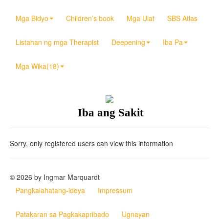
Mga Bidyo
Children’s book
Mga Ulat
SBS Atlas
Listahan ng mga Therapist
Deepening
Iba Pa
Mga Wika(18)
Iba ang Sakit
Sorry, only registered users can view this information
© 2026 by Ingmar Marquardt
Pangkalahatang-ideya
Impressum
Patakaran sa Pagkakapribado
Ugnayan