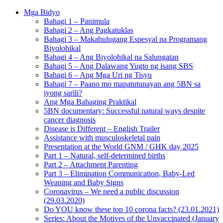
Mga Bidyo
Bahagi 1 – Panimula
Bahagi 2 – Ang Pagkatuklas
Bahagi 3 – Makahulugang Espesyal na Programang
Biyolohikal
Bahagi 4 – Ang Biyolohikal na Salungatan
Bahagi 5 – Ang Dalawang Yugto ng isang SBS
Bahagi 6 – Ang Mga Uri ng Tisyu
Bahagi 7 – Paano mo mapatutunayan ang 5BN sa
iyong sarili?
Ang Mga Bahaging Praktikal
5BN documentary: Successful natural ways despite
cancer diagnosis
Disease is Different – English Trailer
Assistance with musculoskeletal pain
Presentation at the World GNM / GHK day 2025
Part 1 – Natural, self-determined births
Part 2 – Attachment Parenting
Part 3 – Elimination Communication, Baby-Led
Weaning and Baby Signs
Coronavirus – We need a public discussion
(29.03.2020)
Do YOU know these top 10 corona facts? (23.01.2021)
Series: About the Motives of the Unvaccinated (January