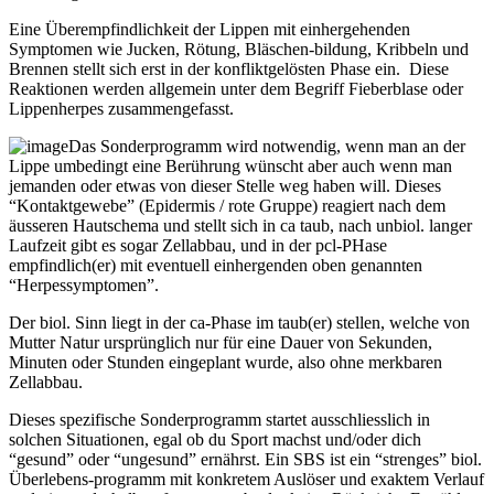
Eine Überempfindlichkeit der Lippen mit einhergehenden
Symptomen wie Jucken, Rötung, Bläschen-bildung, Kribbeln und
Brennen stellt sich erst in der konfliktgelösten Phase ein. Diese
Reaktionen werden allgemein unter dem Begriff Fieberblase oder
Lippenherpes zusammengefasst.
Das Sonderprogramm wird notwendig, wenn man an der
Lippe umbedingt eine Berührung wünscht aber auch wenn man
jemanden oder etwas von dieser Stelle weg haben will. Dieses
“Kontaktgewebe” (Epidermis / rote Gruppe) reagiert nach dem
äusseren Hautschema und stellt sich in ca taub, nach unbiol. langer
Laufzeit gibt es sogar Zellabbau, und in der pcl-PHase
empfindlich(er) mit eventuell einhergenden oben genannten
“Herpessymptomen”.
Der biol. Sinn liegt in der ca-Phase im taub(er) stellen, welche von
Mutter Natur ursprünglich nur für eine Dauer von Sekunden,
Minuten oder Stunden eingeplant wurde, also ohne merkbaren
Zellabbau.
Dieses spezifische Sonderprogramm startet ausschliesslich in
solchen Situationen, egal ob du Sport machst und/oder dich
“gesund” oder “ungesund” ernährst. Ein SBS ist ein “strenges” biol.
Überlebens-programm mit konkretem Auslöser und exaktem Verlauf