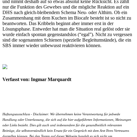
und nimmt deshalb auf so etwas absolut keine Rücksicht. Es zählt
nur die Funktion des Gewebes und die mögliche Reaktion auf ein
DHS nach gleich-bleibendem Schema Neu- oder Althirn. Ob ein
Zusammenhang mit dem Kuchen im Biocafe besteht ist so nicht zu
beantworten. Das Kribbeln beginnt aber immer erst in der
Lösungsphase. Entweder hat man die Situation real gelöst oder sie
wurde einfach spontan gegenstandslos (“egal”). Nicht zu vergessen
sind die sogenannten Schienen (spezielle Begleitumstände), die ein
SBS immer wieder unbewusst reaktivieren können.
Verfasst von: Ingmar Marquardt
Haftungsausschluss - Disclaimer: Wir übernehmen keine Verantwortung für jedwede
Handlung oder Unterlassung, die sich auf die hier aufgeführten Informationen, Meinungen
oder Links bezieht. Dies gilt auch und insbesondere für die gesundheitlich relevanten
Beiträge, die selbstverständlich kein Ersatz für ein Gespräch mit dem Arzt Ihres Vertrauens
darstellen können. Bei den Texten auf dieser Webseite handelt es sich nicht um