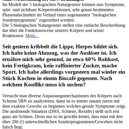
Im Modell der 5 biologischen Naturgesetze können nun Symptome,
spür- und sichtbare Körperreaktionen, sehr genau bestimmten
Phasenabschnitten im Verlauf eines sogenannten "biologischen
Sonderprogramms" zugeordnet werden.
Die 5 biologischen Naturgesetze stellen eine einfache Beschreibung
dar über die Funktionsweise unseres Körpers und seiner
Reaktionen:
Mehr...
Seit gestern kribbelt die Lippe, Herpes bildet sich.
Ich habe keine Ahnung, was der Auslöser ist. Ich
ernähre mich sehr gesund, zu etwa 60% Rohkost,
kein Fertigkram, kein raffinierter Zucker, mache
Sport. Ich habe allerdings vorgestern mal wieder ein
Stück Kuchen in einem Biocafé gegessen. Nach
welchem Konflikt muss ich suchen?
Versucht man diverse Anpassungsmechanismen des Körpers nach
Schema 5BN zu analysieren, dann ist es immer ratsam zuerst mit
dem exakten Gewebe zu beginnen welches gerade Symptome zeigt.
Die auslösende Situation (DHS, Schiene, Rezidiv) stellt sich erst
ganz am Schluss. Denn nur so ist gewähr-leistet, dass man mit den
über 200 (!) unterschiedlichen Sonderprogrammen/Geweben nicht
falsch liegt.