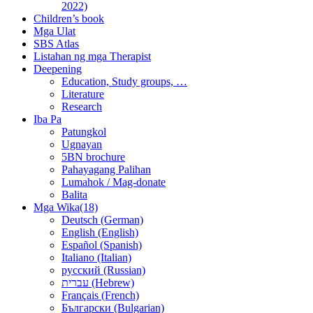
2022)
Children’s book
Mga Ulat
SBS Atlas
Listahan ng mga Therapist
Deepening
Education, Study groups, …
Literature
Research
Iba Pa
Patungkol
Ugnayan
5BN brochure
Pahayagang Palihan
Lumahok / Mag-donate
Balita
Mga Wika(18)
Deutsch (German)
English (English)
Español (Spanish)
Italiano (Italian)
русский (Russian)
עברית (Hebrew)
Français (French)
Български (Bulgarian)