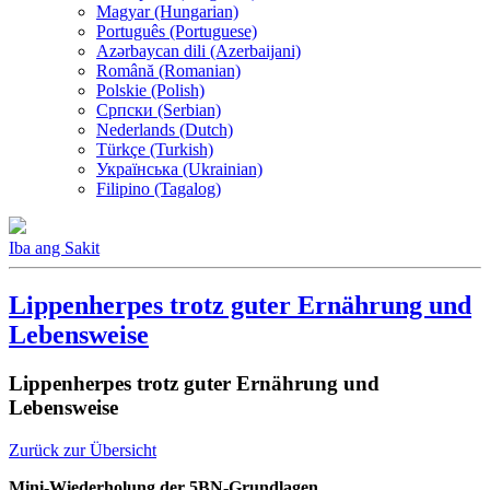
Magyar (Hungarian)
Português (Portuguese)
Azərbaycan dili (Azerbaijani)
Română (Romanian)
Polskie (Polish)
Српски (Serbian)
Nederlands (Dutch)
Türkçe (Turkish)
Українська (Ukrainian)
Filipino (Tagalog)
Iba ang Sakit
Lippenherpes trotz guter Ernährung und
Lebensweise
Lippenherpes trotz guter Ernährung und
Lebensweise
Zurück zur Übersicht
Mini-Wiederholung der 5BN-Grundlagen